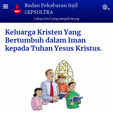
Lompat ke isi utama
Badan Pekabaran Injil
Sel
GEPSULTRA
Cahaya kecil yang menjadi terang
Keluarga Kristen Yang
Bertumbuh dalam Iman
kepada Tuhan Yesus Kristus.