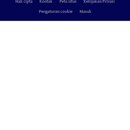
Hak cipta
Kontak
Peta situs
Kebijakan Privasi
Footer
Pengaturan cookie
Masuk