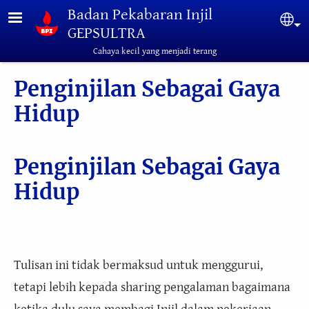
Lompat ke isi utama
Badan Pekabaran Injil
Sel
GEPSULTRA
Cahaya kecil yang menjadi terang
Penginjilan Sebagai Gaya
Hidup
Penginjilan Sebagai Gaya
Hidup
Tulisan ini tidak bermaksud untuk menggurui,
tetapi lebih kepada sharing pengalaman bagaimana
ketika dulu saya membagi Injil dalam pekerjaan.